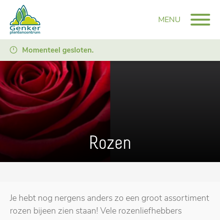
MENU
Momenteel gesloten.
Rozen
Je hebt nog nergens anders zo een groot assortiment
rozen bijeen zien staan! Vele rozenliefhebbers