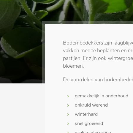
Bodembedekkers zijn laagblijve
vakken mee te beplanten en me
partijen. Er zijn ook wintergr
bloemen.
De voordelen van bodembedekk
gemakkelijk in onderhoud
onkruid werend
winterhard
snel groeiend
vaak wintergroen