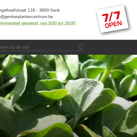
gelhoefstraat 118 - 3600 Genk
o@genkerplantencentrum.be
Momenteel geopend, van 9:00 tot 18:00