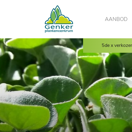
AANBOD
5de x verkoze